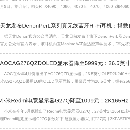
月9日。据介绍，购买RTX4090、4080、4070Ti、4070、4060Ti和4060桌
天龙发布DenonPerL系列真无线蓝牙Hi-Fi耳机：搭
，据天龙Denon官方公众号消息，天龙日前发布了旗下DenonPerL及Denon
官方公众号官方表示，该耳机内置MasimoAAT自适应声学技术，“率先将新生
AOCAG276QZDOLED显示器降至5999元：26.5英
，AOC在今年4月份推出了AG276QZD显示器，26.5英寸OLED2K240
攻AG276QZD采用LG的OLED显示面板，屏幕尺寸为26.5英寸，拥有2560*14
小米Redmi电竞显示器G27Q降至1099元：2K165Hz
，小米在今年5月底推出了Redmi电竞显示器G27Q，27英寸2K165Hz
理Redmi电竞显示器G27Q参数如下:这款显示器采用了27英寸2KFASTIPS面板