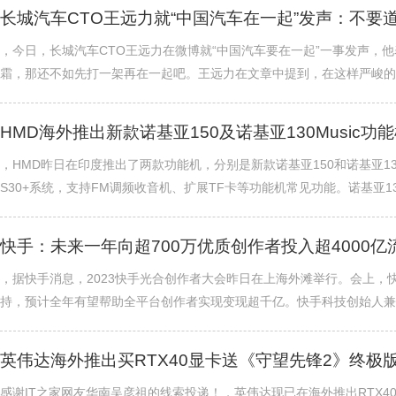
长城汽车CTO王远力就“中国汽车在一起”发声：不要
，今日，长城汽车CTO王远力在微博就“中国汽车要在一起”一事发声，
霜，那还不如先打一架再在一起吧。王远力在文章中提到，在这样严峻的时刻
HMD海外推出新款诺基亚150及诺基亚130Music功
，HMD昨日在印度推出了两款功能机，分别是新款诺基亚150和诺基亚13
S30+系统，支持FM调频收音机、扩展TF卡等功能机常见功能。诺基亚130Mus
快手：未来一年向超700万优质创作者投入超4000亿
，据快手消息，2023快手光合创作者大会昨日在上海外滩举行。会上，快
持，预计全年有望帮助全平台创作者实现变现超千亿。快手科技创始人兼CEO
英伟达海外推出买RTX40显卡送《守望先锋2》终极
感谢IT之家网友华南吴彦祖的线索投递！，英伟达现已在海外推出RTX40显