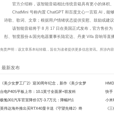
官方介绍称，该智能音箱相比传统音箱具有更小的体积、
ChatMini 号称内置 ChatGPT 和百度文心一言双
诗歌、歌词、文章；根据用户情绪状态提供安慰、鼓励或建议；或
该智能音箱将于 8 月 17 日在美国正式发布，官方售价为 
彤、智度股份＆国光电器董事长陆宏达、丹麦 Vifa 音响等直播
免责声明：该文章系本站转载，旨在为读者提供更多信息资讯。所涉内容
最新发布
《美少女梦工厂2》迎30周年纪念，新作《美少女梦
HM
台电P40S平板上市：10.1英寸全面屏+联发科
快手
极氪001汽车官宣降价3万-3.7万元：降幅约1
小米
英伟达海外推出买RTX40显卡送《守望先锋2》终
《三