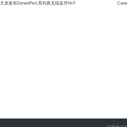
天龙发布DenonPerL系列真无线蓝牙Hi-F
Can