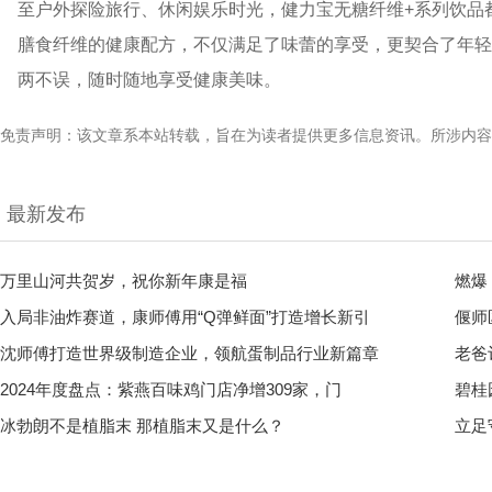
至户外探险旅行、休闲娱乐时光，健力宝无糖纤维+系列饮品
膳食纤维的健康配方，不仅满足了味蕾的享受，更契合了年轻
两不误，随时随地享受健康美味。
免责声明：该文章系本站转载，旨在为读者提供更多信息资讯。所涉内容
最新发布
万里山河共贺岁，祝你新年康是福
燃爆
入局非油炸赛道，康师傅用“Q弹鲜面”打造增长新引
偃师
沈师傅打造世界级制造企业，领航蛋制品行业新篇章
老爸
2024年度盘点：紫燕百味鸡门店净增309家，门
碧桂
冰勃朗不是植脂末 那植脂末又是什么？
立足