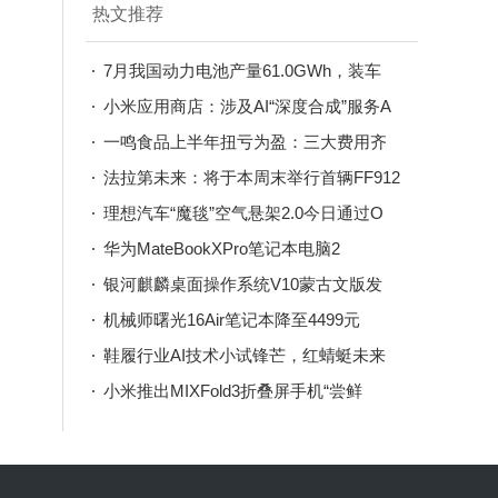
热文推荐
7月我国动力电池产量61.0GWh，装车
小米应用商店：涉及AI“深度合成”服务A
一鸣食品上半年扭亏为盈：三大费用齐
降门店
法拉第未来：将于本周末举行首辆FF912
理想汽车“魔毯”空气悬架2.0今日通过O
华为MateBookXPro笔记本电脑2
银河麒麟桌面操作系统V10蒙古文版发
布，
机械师曙光16Air笔记本降至4499元
鞋履行业AI技术小试锋芒，红蜻蜓未来
大有
小米推出MIXFold3折叠屏手机“尝鲜