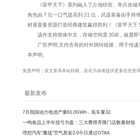
《富甲天下》系列融入了占地经营、率兵攻城等
角色由 7 位一口气提高到 21 位，武器装备由手
材屋蓃集资源打造经典建筑赢得胜利！《富甲天下 
该作支持简体中文，存储空间需 3GB，核显
广告声明:文内含有的对外跳转链接，用于传递
本声明。
免责声明：该文章系本站转载，旨在为读者提供更多信息资
最新发布
7月我国动力电池产量61.0GWh，装车量32.
一鸣食品上半年扭亏为盈：三大费用齐降门店数量财报
理想汽车“魔毯”空气悬架2.0今日通过OTA4.