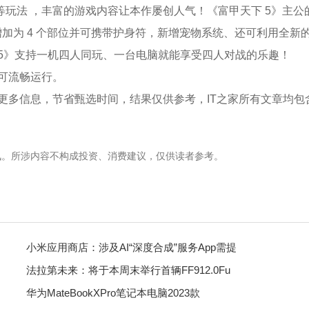
玩法 ，丰富的游戏内容让本作屡创人气！《富甲天下 5》主公
持增加为 4 个部位并可携带护身符，新增宠物系统、还可利用全新
5》支持一机四人同玩、一台电脑就能享受四人对战的乐趣！
即可流畅运行。
更多信息，节省甄选时间，结果仅供参考，IT之家所有文章均包
讯。所涉内容不构成投资、消费建议，仅供读者参考。
小米应用商店：涉及AI“深度合成”服务App需提
法拉第未来：将于本周末举行首辆FF912.0Fu
华为MateBookXPro笔记本电脑2023款