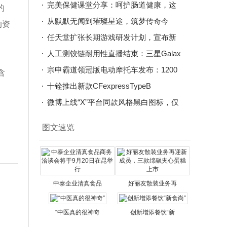
威，后者
完美保健课堂分享：呵护肠道健康，这
的
些知识
从默默无闻到璀璨星途，筑梦传奇今
的资
生“星光
任天堂扩张长期游戏研发计划，宣布新
开发大
人工测铰链耐用性直播结束：三星Galax
宗申霸道领冠版电动摩托车发布：1200
含
W
十铨推出新款CFexpressTypeB
微博上线“X”平台同款风格黑白图标，仅
限
图文速览
中泰企业清真食品
好丽友散装业务再
“中医真的很神奇
创新增添餐饮“新