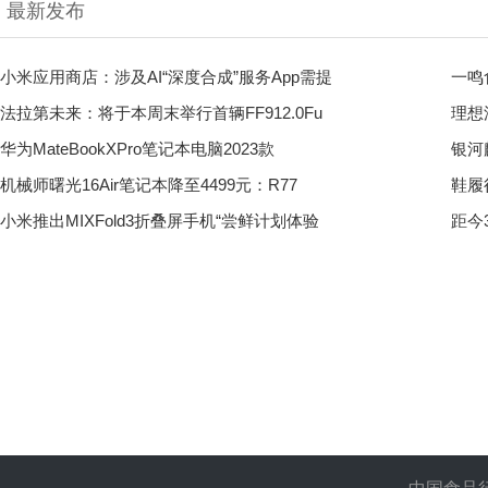
最新发布
小米应用商店：涉及AI“深度合成”服务App需提
一鸣
法拉第未来：将于本周末举行首辆FF912.0Fu
理想
华为MateBookXPro笔记本电脑2023款
银河
机械师曙光16Air笔记本降至4499元：R77
鞋履
小米推出MIXFold3折叠屏手机“尝鲜计划体验
距今