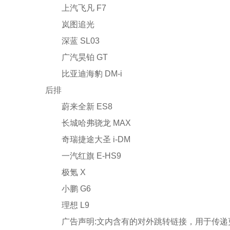
上汽飞凡 F7
岚图追光
深蓝 SL03
广汽昊铂 GT
比亚迪海豹 DM-i
后排
蔚来全新 ES8
长城哈弗骁龙 MAX
奇瑞捷途大圣 i-DM
一汽红旗 E-HS9
极氪 X
小鹏 G6
理想 L9
广告声明:文内含有的对外跳转链接，用于传递