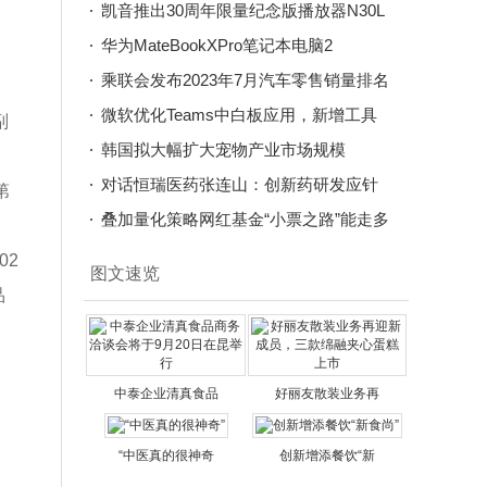
难群众
凯音推出30周年限量纪念版播放器N30L
华为MateBookXPro笔记本电脑2
乘联会发布2023年7月汽车零售销量排名
、
微软优化Teams中白板应用，新增工具
副
栏
韩国拟大幅扩大宠物产业市场规模
对话恒瑞医药张连山：创新药研发应针
第
对5-
叠加量化策略网红基金“小票之路”能走多
远
02
图文速览
品
中泰企业清真食品
好丽友散装业务再
“中医真的很神奇
创新增添餐饮“新