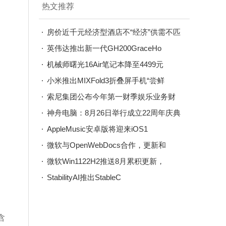
热文推荐
房价近千元经济型酒店不“经济”供需不匹
配
英伟达推出新一代GH200GraceHo
机械师曙光16Air笔记本降至4499元
小米推出MIXFold3折叠屏手机“尝鲜
索尼集团公布今年第一财季娱乐业务财
报，P
神舟电脑：8月26日举行成立22周年庆典
AppleMusic安卓版将迎来iOS1
微软与OpenWebDocs合作，更新和
微软Win1122H2推送8月累积更新，
StabilityAI推出StableC
含