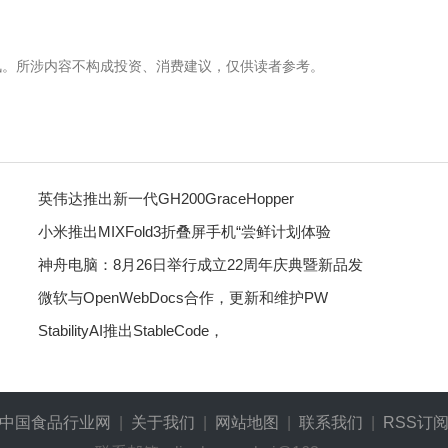
讯。所涉内容不构成投资、消费建议，仅供读者参考。
英伟达推出新一代GH200GraceHopper
小米推出MIXFold3折叠屏手机“尝鲜计划体验
神舟电脑：8月26日举行成立22周年庆典暨新品发
微软与OpenWebDocs合作，更新和维护PW
StabilityAI推出StableCode，
中国食品行业网
|
关于我们
|
网站地图
|
联系我们
|
RSS订