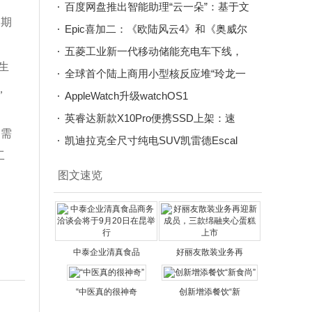
百度网盘推出智能助理“云一朵”：基于文
同期
心
Epic喜加二：《欧陆风云4》和《奥威尔
五菱工业新一代移动储能充电车下线，
仿生
发往台
全球首个陆上商用小型核反应堆“玲龙一
，
号”
AppleWatch升级watchOS1
英睿达新款X10Pro便携SSD上架：速
的需
凯迪拉克全尺寸纯电SUV凯雷德Escal
工
图文速览
中泰企业清真食品
好丽友散装业务再
“中医真的很神奇
创新增添餐饮“新