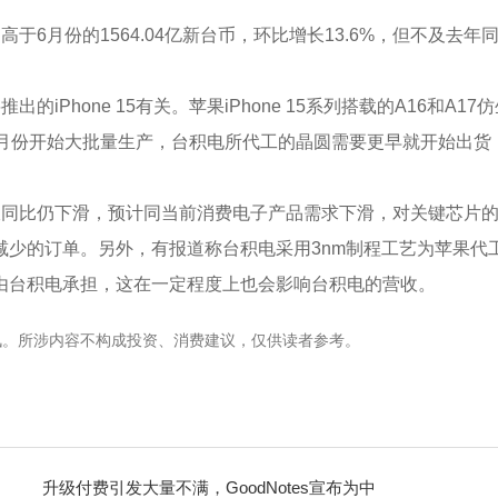
6月份的1564.04亿新台币，环比增长13.6%，但不及去年
Phone 15有关。苹果iPhone 15系列搭载的A16和A17
5在8月份开始大批量生产，台积电所代工的晶圆需要更早就开始出货
收同比仍下滑，预计同当前消费电子产品需求下滑，对关键芯片
减少的订单。另外，有报道称台积电采用3nm制程工艺为苹果代
由台积电承担，这在一定程度上也会影响台积电的营收。
讯。所涉内容不构成投资、消费建议，仅供读者参考。
升级付费引发大量不满，GoodNotes宣布为中