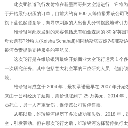
此次亚轨道飞行发射将在新墨西哥州太空港进行，它将为维
于开始履行积压的订单，目前大约有 800 人等待搭乘该公
旗下蓝色起源竞争，向寻求刺激的人出售几分钟摆脱地球引力
维珍银河此次发射的乘客包括患有帕金森病的 80 岁英
母女凯莎?沙哈夫(Keisha Schahaff)和阿纳斯塔西娅?梅耶斯(
银河负责提供支持服务的宇航员。
这次飞行是在维珍银河最终开始商业太空飞行运营 1 个多月后
一次研究任务。其中包括意大利空军的三位研究人员，他们倾
境。
维珍银河成立于 2004 年，最初承诺最早在 2007 年
来由于公司经历了延期，票价也涨到了 25 万美元。2014
员死亡，另一人严重受伤，促使该公司暂停售票。
从那以后，维珍银河经历了多次成功和失败。2018 年，
空，引发轰动。但在那次飞行之后，维珍银河选择暂停执行太